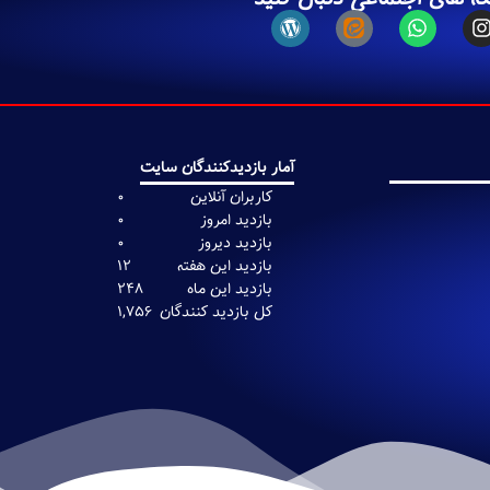
آمار بازدیدکنندگان سایت
0
0
0
12
248
1,756