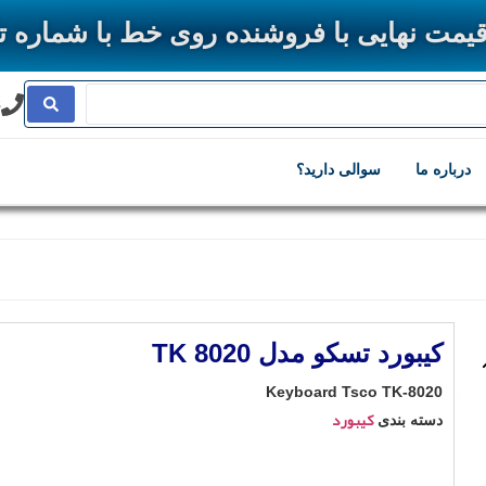
ی با فروشنده روی خط با شماره تلفن 8-33361275-028 چک
8
درباره ما
سوالی دارید؟
کیبورد تسکو مدل TK 8020
Keyboard Tsco TK-8020
کیبورد
دسته بندی