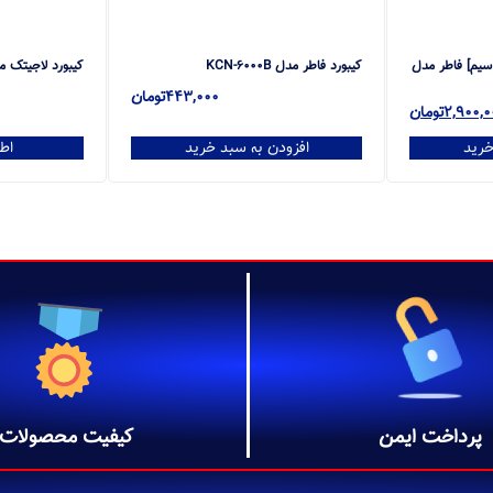
 سیم] فاطر مدل
کیبورد فاطر مدل KCN-6000B
کیبورد لاجیتک مدل 
443,000
تومان
2,900,0
تومان
خرید
افزودن به سبد خرید
اط
پرداخت ایمن
کیفیت محصولات