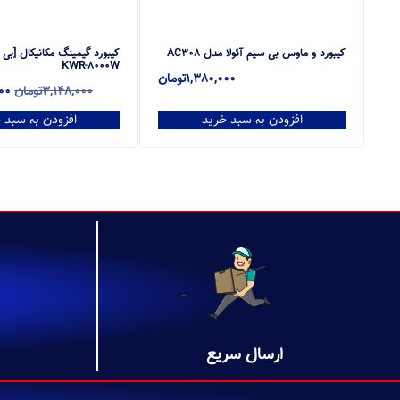
کیبورد و ماوس بی سیم آئولا مدل AC308
کیبورد گیمینگ مکانیکال [بی
KWR-8000W
1,380,000
تومان
3,148,000
تومان
00
افزودن به سبد خرید
افزودن به سبد 
ارسال سریع