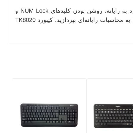
روی این کیبورد نشان‌گرهایی به چشم می‌خورند که می‌تواند اطلاعات مفیدی از وضعیت اتصال کیبورد به رایانه، روشن بودن کلیدهای NUM Lock و
Caps Lock را به کاربر ارایه کنند. به کمک قسمت کلیدهای عددی این محصول می‌توان با سرعت بالا به محاسبات رایانه‌ای بپردازید. کیبورد TK8020