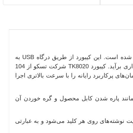
کیبورد «TK8020» محصولی از شرکت «تسکو» است که از بدنه‌ای با جنس پلاستیک با کیفیت ساخته شده است. این کیبورد از طریق درگاه USB به
رایانه شما متصل می‌شود و به راحتی‌ می‌تواند از پس وظایف خود در استفاده‌های روزمره خانگی و اداری برآید. کیبورد TK8020 شرکت تسکو از 104
ود که بتوانید فرمان‌های پرکاربرد رایانه را با سرعت بالاتری اجرا
ن مانند پاره شدن کابل محصول و گره خوردن آن
ین نوع چاپ باعث بالارفتن کیفیت نوشته‌های روی هر کلید می‌شود و به عبارتی