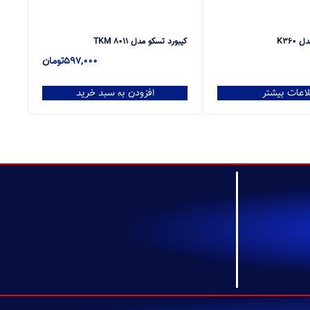
K360
کیبورد تسکو مدل TKM 8011
597,000
تومان
لاعات بیشتر
افزودن به سبد خرید