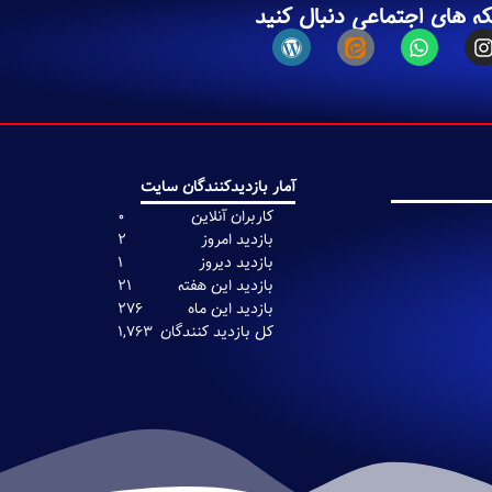
که های اجتماعی دنبال کنید
آمار بازدیدکنندگان سایت
0
2
1
21
276
1,763