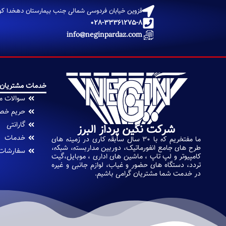
قزوین خیابان فردوسی شمالی جنب بیمارستان دهخدا کوچ
028-33361275-8
info@neginpardaz.com
خدمات مشتریان
سوالات م
حریم خص
گارانتی
شرکت نگین پرداز البرز
خدمات
ما مفتخریم که با 30 سال سابقه کاری در زمینه های
طرح های جامع انفورماتیک، دوربین مداربسته، شبکه،
سفارشات
کامپیوتر و لپ تاپ ، ماشین های اداری ، موبایل،گیت
تردد، دستگاه های حضور و غیاب، لوازم جانبی و غیره
در خدمت شما مشتریان گرامی باشیم.