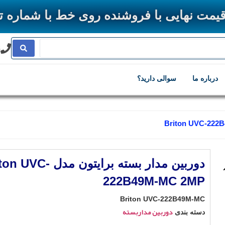
ی با فروشنده روی خط با شماره تلفن 8-33361275-028 چک
8
درباره ما
سوالی دارید؟
دوربین مدار بسته برایتون مدل C
222B49M-MC 2MP
Briton UVC-222B49M-MC
دوربین مداربسته
دسته بندی