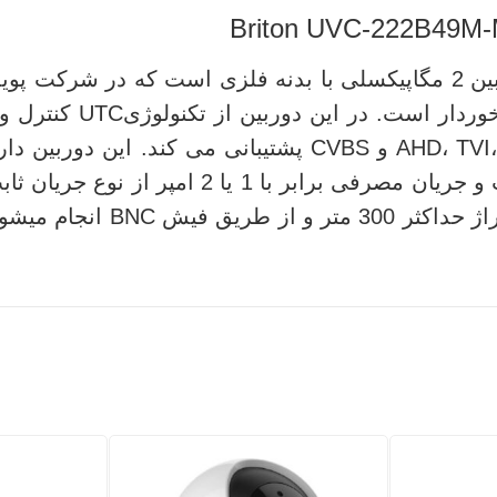
دوربین بولت آنالوگ UVC222B49M2-C یک دوربین 2 مگاپیکسلی با بدنه فل