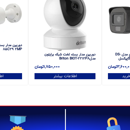
85C29 2MP
دوربین مداربسته هایک ویژن مدل DS-
دوربین مدار بسته تخت شبکه برایتون
مدلBriton BIOT-2212P8
3,600,0
تومان
1,750,000
تومان
خرید
اطلاعات بیشتر
اط