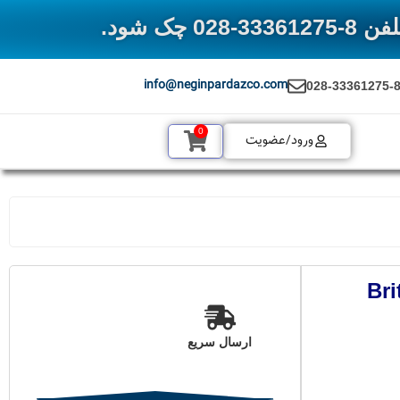
 شود.
info@neginpardazco.com
028-33361275-
0
ورود/عضویت
Briton UV-
ارسال سریع