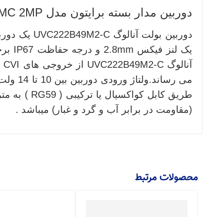
دوربین مدار بسته برایتون مدل Briton UVC-222B49M-MC 2MP
(مقاومت در برابر آب و گرد و غبار) میباشد .
محصولات مرتبط