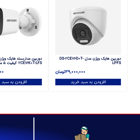
دوربین هایک ویژن مدل DS-2CE76D0T-
LPFS
2CE16K0T-LFS کیفیت ۵ مگاپیکسل
39,000,000
تومان
00
افزودن به سبد خرید
افزودن به سبد 