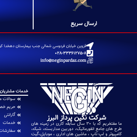
ارسال سریع
قزوین خیابان فردوسی شمالی جنب بیمارستان دهخدا کوچ
028-33361275-8
info@neginpardaz.com
خدمات مشتریان
سوالات م
حریم خص
گارانتی
شرکت نگین پرداز البرز
خدمات
ما مفتخریم که با 30 سال سابقه کاری در زمینه های
طرح های جامع انفورماتیک، دوربین مداربسته، شبکه،
سفارشات
کامپیوتر و لپ تاپ ، ماشین های اداری ، موبایل،گیت