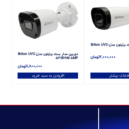
دوربین مدار بسته برایتون مدلBriton UVC-
دوربین مدار بسته برایتون مدلBriton UVC-
2,000,000
تومان
531B19M 5MP
1,800,000
تومان
لاعات بیشتر
افزودن به سبد خرید