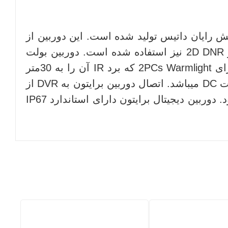
زی است که در شرکت پویش رایان داتیس تولید شده است. این دوربین از
یک لنز فیکس 2.8mm و درجه حفاظت IP67 برخوردار است. در این دوربین از تکنولوژیUTC کنترل و 2D DNR نیز استفاده شده است. دوربین بولت
آنالوگ UVC222B49M2-C از خروجی های AHD، TVI، CVI و CVBS پشتیبانی می کند. این دوربین دارای 2PCs Warmlight که برد IR آن را به 30متر
می رساند.ولتاژ ورودی دوربین بین 10 تا 14 ولت و جریان مصرفی برابر با 1 یا 2 امپر از نوع جریان ثابت DC میباشد. اتصال دوربین برایتون به DVR از
طریق کابل کواکسیال یا ترکیبی ( RG59 ) به متراژ حداکثر 300 متر و از طریق فیش BNC انجام میشود. دوربین دیجیتال برایتون دارای استاندارد IP67